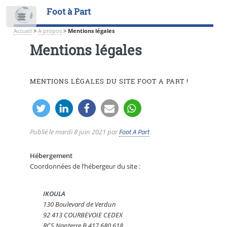
Foot à Part
Toggle
Accueil
>
A propos
>
Mentions légales
Mentions légales
MENTIONS LÉGALES DU SITE FOOT A PART !
Publié le
mardi 8 juin 2021
par
Foot A Part
Hébergement
Coordonnées de l’hébergeur du site :
IKOULA
130 Boulevard de Verdun
92 413 COURBEVOIE CEDEX
RCS Nanterre B 417 680 618